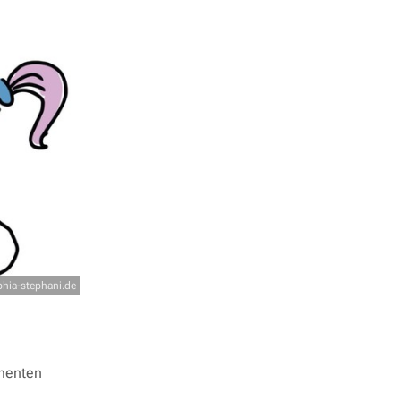
hia-stephani.de
umenten