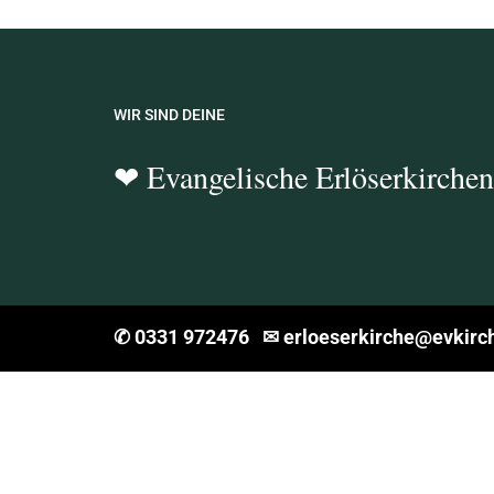
WIR SIND DEINE
❤
Evangelische Erlöserkirche
✆
0331 972476
✉
erloeserkirche@ev
kirc