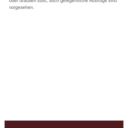
oder draußen statt, auch gelegentliche Ausflüge sind
vorgesehen.