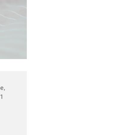
e,
71