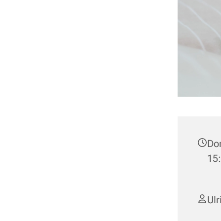
Don
15
Ulr