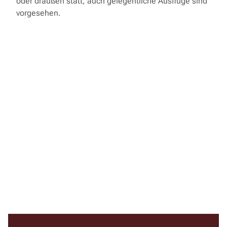
oder draußen statt, auch gelegentliche Ausflüge sind
vorgesehen.