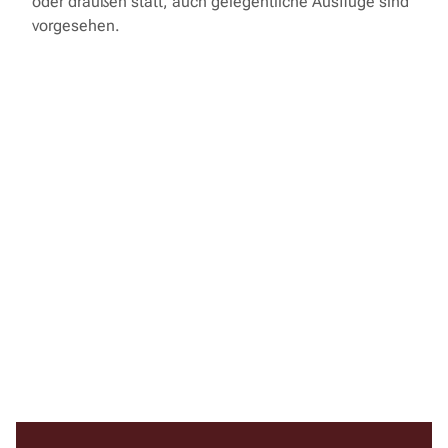
oder draußen statt, auch gelegentliche Ausflüge sind
vorgesehen.