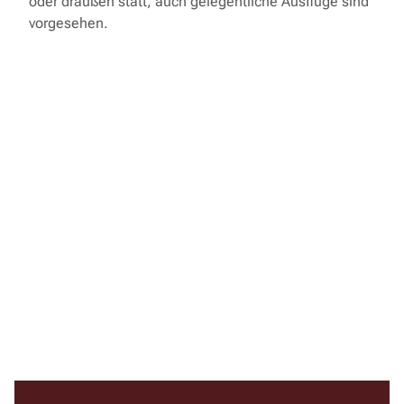
oder draußen statt, auch gelegentliche Ausflüge sind
vorgesehen.